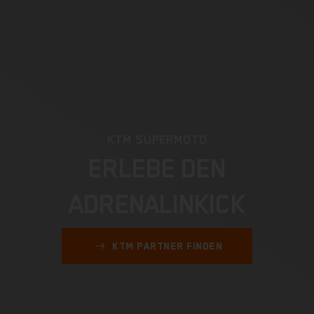
KTM SUPERMOTO
ERLEBE DEN
ADRENALINKICK
arrow_right_alt
KTM PARTNER FINDEN